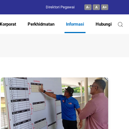
Direktori Pegawai
A-
A
A+
Korporat
Perkhidmatan
Informasi
Hubungi