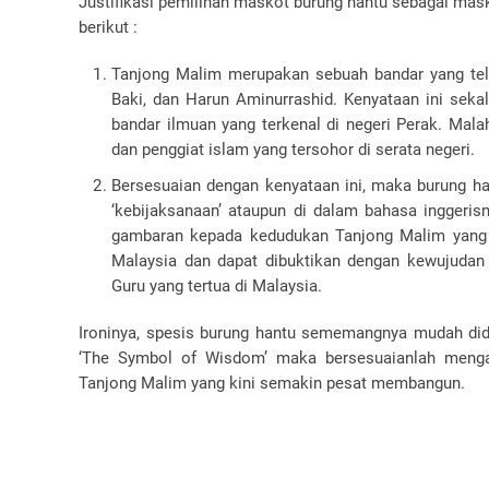
Justifikasi pemilihan maskot burung hantu sebagai ma
berikut :
Tanjong Malim merupakan sebuah bandar yang tela
Baki, dan Harun Aminurrashid. Kenyataan ini seka
bandar ilmuan yang terkenal di negeri Perak. Mal
dan penggiat islam yang tersohor di serata negeri.
Bersesuaian dengan kenyataan ini, maka burung h
‘kebijaksanaan’ ataupun di dalam bahasa inggeris
gambaran kepada kedudukan Tanjong Malim yang 
Malaysia dan dapat dibuktikan dengan kewujudan U
Guru yang tertua di Malaysia.
Ironinya, spesis burung hantu sememangnya mudah did
‘The Symbol of Wisdom’ maka bersesuaianlah mengap
Tanjong Malim yang kini semakin pesat membangun.