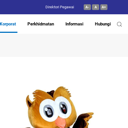
Direktori Pegawai
A-
A
A+
Korporat
Perkhidmatan
Informasi
Hubungi