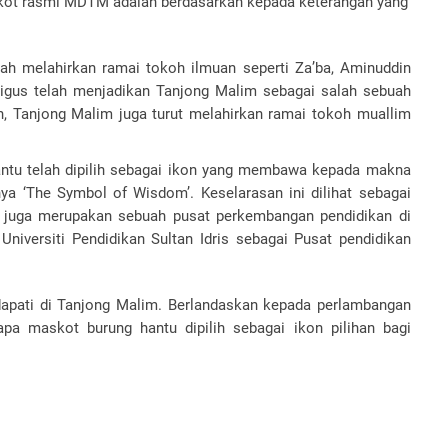
skot rasmi MDTM adalah berdasarkan kepada keterangan yang
h melahirkan ramai tokoh ilmuan seperti Za’ba, Aminuddin
ligus telah menjadikan Tanjong Malim sebagai salah sebuah
ah, Tanjong Malim juga turut melahirkan ramai tokoh muallim
antu telah dipilih sebagai ikon yang membawa kepada makna
nya ‘The Symbol of Wisdom’. Keselarasan ini dilihat sebagai
juga merupakan sebuah pusat perkembangan pendidikan di
niversiti Pendidikan Sultan Idris sebagai Pusat pendidikan
apati di Tanjong Malim. Berlandaskan kepada perlambangan
a maskot burung hantu dipilih sebagai ikon pilihan bagi