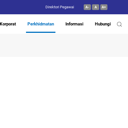
Direktori Pegawai
A-
A
A+
Korporat
Perkhidmatan
Informasi
Hubungi