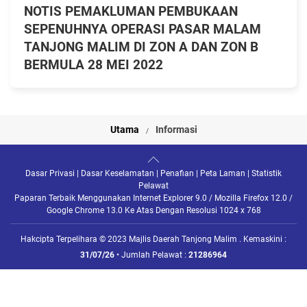
NOTIS PEMAKLUMAN PEMBUKAAN
SEPENUHNYA OPERASI PASAR MALAM
TANJONG MALIM DI ZON A DAN ZON B
BERMULA 28 MEI 2022
Utama
Informasi
Dasar Privasi
|
Dasar Keselamatan
|
Penafian
|
Peta Laman
|
Statistik
Pelawat
Paparan Terbaik Menggunakan Internet Explorer 9.0 / Mozilla Firefox 12.0 /
Google Chrome 13.0 Ke Atas Dengan Resolusi 1024 x 768
Hakcipta Terpelihara © 2023 Majlis Daerah Tanjong Malim . Kemaskini :
31/07/26
• Jumlah Pelawat :
21286964