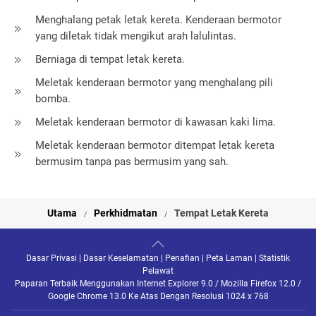
Menghalang petak letak kereta. Kenderaan bermotor
yang diletak tidak mengikut arah lalulintas.
Berniaga di tempat letak kereta.
Meletak kenderaan bermotor yang menghalang pili
bomba.
Meletak kenderaan bermotor di kawasan kaki lima.
Meletak kenderaan bermotor ditempat letak kereta
bermusim tanpa pas bermusim yang sah.
Utama
Perkhidmatan
Tempat Letak Kereta
Dasar Privasi
|
Dasar Keselamatan
|
Penafian
|
Peta Laman
|
Statistik
Pelawat
Paparan Terbaik Menggunakan Internet Explorer 9.0 / Mozilla Firefox 12.0 /
Google Chrome 13.0 Ke Atas Dengan Resolusi 1024 x 768