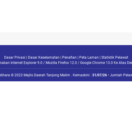
Dasar Privasi
|
Dasar Keselamatan
|
Penafian
|
Peta Laman
|
Statistik Pelawat
kan Internet Explorer 9.0 / Mozilla Firefox 12.0 / Google Chrome 13.0 Ke Atas D
elihara © 2023 Majlis Daerah Tanjong Malim . Kemaskini :
31/07/26
• Jumlah Pelaw