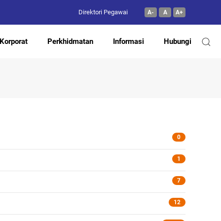
Direktori Pegawai
A-
A
A+
Korporat
Perkhidmatan
Informasi
Hubungi
0
1
7
12