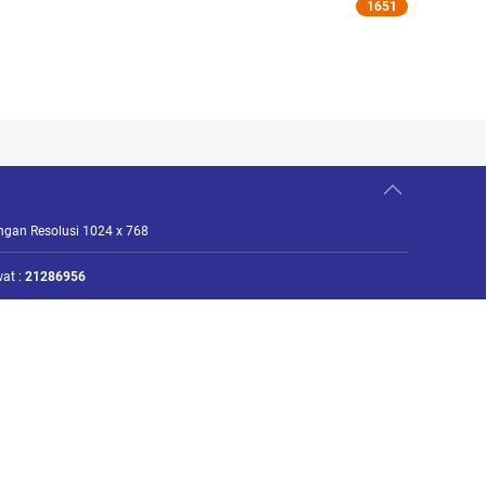
1651
engan Resolusi 1024 x 768
at :
21286956