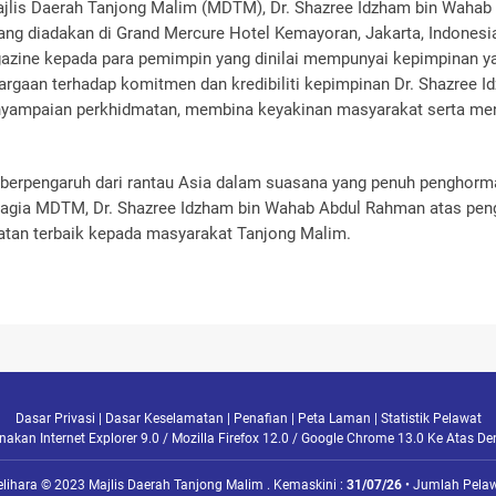
jlis Daerah Tanjong Malim (MDTM), Dr. Shazree Idzham bin Wahab
ng diadakan di Grand Mercure Hotel Kemayoran, Jakarta, Indonesia.
ine kepada para pemimpin yang dinilai mempunyai kepimpinan yan
argaan terhadap komitmen dan kredibiliti kepimpinan Dr. Shazree
ampaian perkhidmatan, membina keyakinan masyarakat serta meni
berpengaruh dari rantau Asia dalam suasana yang penuh penghorma
agia MDTM, Dr. Shazree Idzham bin Wahab Abdul Rahman atas pengi
an terbaik kepada masyarakat Tanjong Malim.
Dasar Privasi
|
Dasar Keselamatan
|
Penafian
|
Peta Laman
|
Statistik Pelawat
kan Internet Explorer 9.0 / Mozilla Firefox 12.0 / Google Chrome 13.0 Ke Atas D
elihara © 2023 Majlis Daerah Tanjong Malim . Kemaskini :
31/07/26
• Jumlah Pelaw