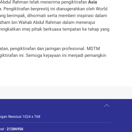
 Abdul Rahman telah menerima pengiktirafan
Asia
 Pengiktirafan berprestij ini dianugerahkan oleh World
g berimpak, dihormati serta memberi inspirasi dalam
 Idzham bin Wahab Abdul Rahman dalam menerajui
ngkatkan imej pihak berkuasa tempatan ke tahap yang
tan, pengiktirafan dan jaringan profesional. MDTM
ktirafan ini. Semoga kejayaan ini menjadi pemangkin
engan Resolusi 1024 x 768
at :
21286956