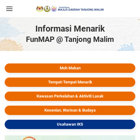
Informasi Menarik
FunMAP @ Tanjong Malim
Moh Makan
Tempat-Tempat Menarik
Kawasan Perkelahan & Aktiviti Lasak
Kesenian, Warisan & Budaya
Usahawan IKS