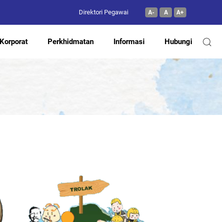
Direktori Pegawai
A-
A
A+
Korporat
Perkhidmatan
Informasi
Hubungi