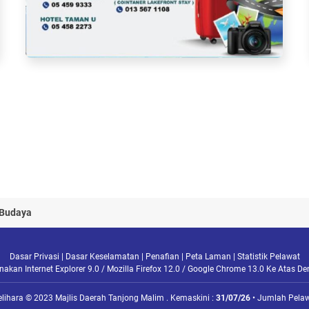
 Budaya
Dasar Privasi
|
Dasar Keselamatan
|
Penafian
|
Peta Laman
|
Statistik Pelawat
kan Internet Explorer 9.0 / Mozilla Firefox 12.0 / Google Chrome 13.0 Ke Atas D
elihara © 2023 Majlis Daerah Tanjong Malim . Kemaskini :
31/07/26
• Jumlah Pelaw