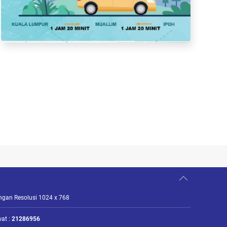
engan Resolusi 1024 x 768
at :
21286956